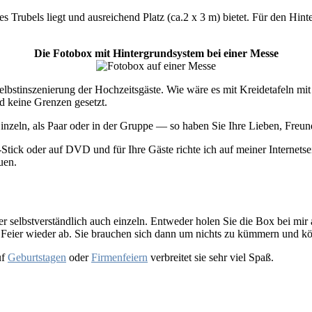
des Trubels liegt und ausreichend Platz (ca.2 x 3 m) bietet. Für den H
Die Fotobox mit Hintergrundsystem bei einer Messe
 Selbstinszenierung der Hochzeitsgäste. Wie wäre es mit Kreidetafeln 
d keine Grenzen gesetzt.
nzeln, als Paar oder in der Gruppe — so haben Sie Ihre Lieben, Freun
ick oder auf DVD und für Ihre Gäste richte ich auf meiner Internetsei
uen.
selbstverständlich auch einzeln. Entweder holen Sie die Box bei mir a
 Feier wieder ab. Sie brauchen sich dann um nichts zu kümmern und kön
uf
Geburtstagen
oder
Firmenfeiern
verbreitet sie sehr viel Spaß.