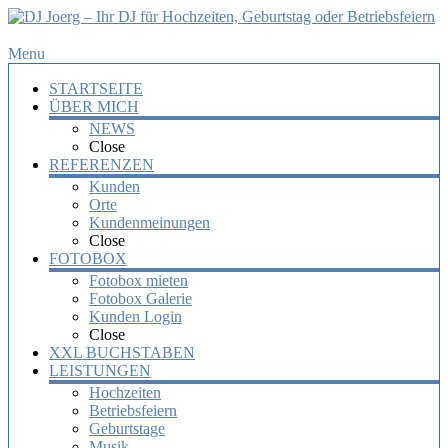
DJ
Menu
Joerg
STARTSEITE
–
ÜBER MICH
Ihr
NEWS
DJ
Close
für
REFERENZEN
Hochzeiten,
Kunden
Orte
Geburtstag
Kundenmeinungen
oder
Close
Betriebsfeiern
FOTOBOX
Fotobox mieten
Ihr
Fotobox Galerie
DJ
Kunden Login
mit
Close
über
XXL BUCHSTABEN
10
LEISTUNGEN
Jahre
Hochzeiten
Erfahrung
Betriebsfeiern
für
Geburtstage
Ihre
Musik