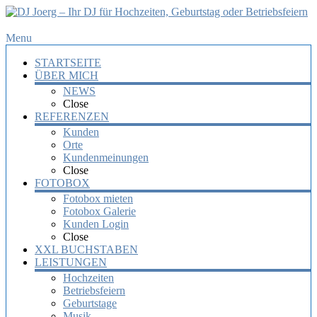
DJ
Menu
Joerg
STARTSEITE
–
ÜBER MICH
Ihr
NEWS
DJ
Close
für
REFERENZEN
Hochzeiten,
Kunden
Orte
Geburtstag
Kundenmeinungen
oder
Close
Betriebsfeiern
FOTOBOX
Fotobox mieten
Ihr
Fotobox Galerie
DJ
Kunden Login
mit
Close
über
XXL BUCHSTABEN
10
LEISTUNGEN
Jahre
Hochzeiten
Erfahrung
Betriebsfeiern
für
Geburtstage
Ihre
Musik