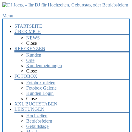
DJ
Menu
Joerg
STARTSEITE
–
ÜBER MICH
Ihr
NEWS
DJ
Close
für
REFERENZEN
Hochzeiten,
Kunden
Orte
Geburtstag
Kundenmeinungen
oder
Close
Betriebsfeiern
FOTOBOX
Fotobox mieten
Ihr
Fotobox Galerie
DJ
Kunden Login
mit
Close
über
XXL BUCHSTABEN
10
LEISTUNGEN
Jahre
Hochzeiten
Erfahrung
Betriebsfeiern
für
Geburtstage
Ihre
Musik