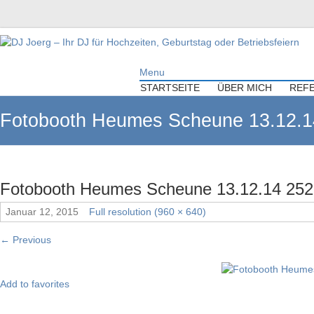
DJ Joerg – Ihr DJ für Hochzeiten,
Menu
Geburtstag oder Betriebsfeiern
STARTSEITE
ÜBER MICH
REF
Ihr DJ mit über 10 Jahre Erfahrung für Ihre Hochzeit, Geburtstag oder
Fotobooth Heumes Scheune 13.12.1
Firmenfeier.
Fotobooth Heumes Scheune 13.12.14 252
Januar 12, 2015
Full resolution (960 × 640)
←
Previous
Add to favorites