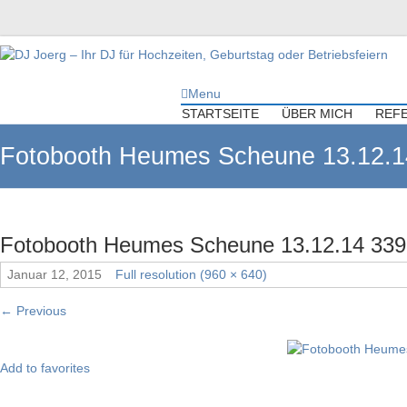
DJ Joerg – Ihr DJ für Hochzeiten,
Menu
Geburtstag oder Betriebsfeiern
STARTSEITE
ÜBER MICH
REF
Ihr DJ mit über 10 Jahre Erfahrung für Ihre Hochzeit, Geburtstag oder
Fotobooth Heumes Scheune 13.12.1
Firmenfeier.
Fotobooth Heumes Scheune 13.12.14 339
Januar 12, 2015
Full resolution (960 × 640)
←
Previous
Add to favorites