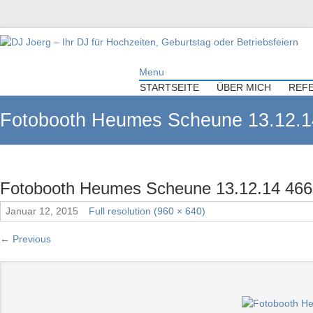
DJ Joerg – Ihr DJ für Hochzeiten,
Menu
Geburtstag oder Betriebsfeiern
STARTSEITE
ÜBER MICH
REF
Ihr DJ mit über 10 Jahre Erfahrung für Ihre Hochzeit, Geburtstag oder
Fotobooth Heumes Scheune 13.12.1
Firmenfeier.
Fotobooth Heumes Scheune 13.12.14 466
Januar 12, 2015
Full resolution (960 × 640)
←
Previous