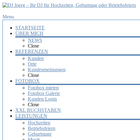
DJ
Menu
Joerg
STARTSEITE
–
ÜBER MICH
Ihr
NEWS
DJ
Close
für
REFERENZEN
Hochzeiten,
Kunden
Orte
Geburtstag
Kundenmeinungen
oder
Close
Betriebsfeiern
FOTOBOX
Fotobox mieten
Ihr
Fotobox Galerie
DJ
Kunden Login
mit
Close
über
XXL BUCHSTABEN
10
LEISTUNGEN
Jahre
Hochzeiten
Erfahrung
Betriebsfeiern
für
Geburtstage
Ihre
Musik