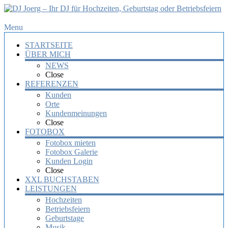
DJ
Menu
Joerg
STARTSEITE
–
ÜBER MICH
Ihr
NEWS
DJ
Close
für
REFERENZEN
Hochzeiten,
Kunden
Orte
Geburtstag
Kundenmeinungen
oder
Close
Betriebsfeiern
FOTOBOX
Fotobox mieten
Ihr
Fotobox Galerie
DJ
Kunden Login
mit
Close
über
XXL BUCHSTABEN
10
LEISTUNGEN
Jahre
Hochzeiten
Erfahrung
Betriebsfeiern
für
Geburtstage
Ihre
Musik