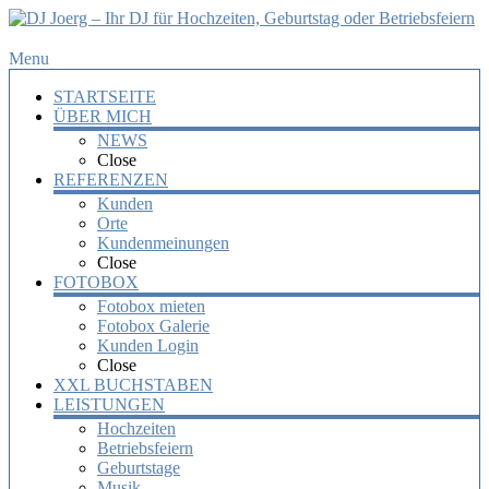
DJ
Menu
Joerg
STARTSEITE
–
ÜBER MICH
Ihr
NEWS
DJ
Close
für
REFERENZEN
Hochzeiten,
Kunden
Orte
Geburtstag
Kundenmeinungen
oder
Close
Betriebsfeiern
FOTOBOX
Fotobox mieten
Ihr
Fotobox Galerie
DJ
Kunden Login
mit
Close
über
XXL BUCHSTABEN
10
LEISTUNGEN
Jahre
Hochzeiten
Erfahrung
Betriebsfeiern
für
Geburtstage
Ihre
Musik