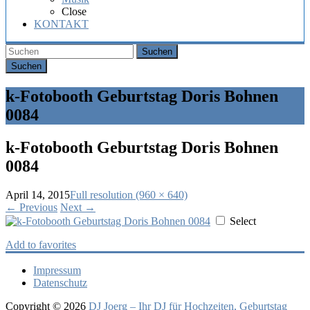
Hochzeit,
Close
Geburtstag
KONTAKT
oder
Firmenfeier.
Suchen
k-Fotobooth Geburtstag Doris Bohnen
0084
k-Fotobooth Geburtstag Doris Bohnen
0084
April 14, 2015
Full resolution (960 × 640)
←
Previous
Next
→
Select
Add to favorites
Impressum
Datenschutz
Copyright © 2026
DJ Joerg – Ihr DJ für Hochzeiten, Geburtstag