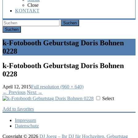
Hochzeit,
Close
Geburtstag
KONTAKT
oder
Firmenfeier.
Suchen
k-Fotobooth Geburtstag Doris Bohnen
0228
k-Fotobooth Geburtstag Doris Bohnen
0228
April 12, 2015
Full resolution (960 × 640)
←
Previous
Next
→
Select
Add to favorites
Impressum
Datenschutz
Copyright © 2026
DJ Joerg – Ihr DJ für Hochzeiten, Geburtstag