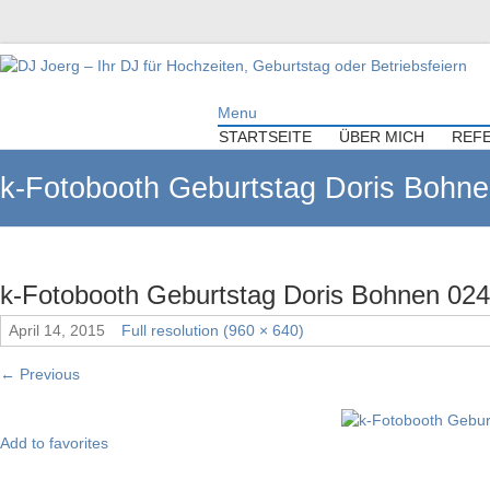
DJ Joerg – Ihr DJ für Hochzeiten,
Menu
Geburtstag oder Betriebsfeiern
STARTSEITE
ÜBER MICH
REF
Ihr DJ mit über 10 Jahre Erfahrung für Ihre Hochzeit, Geburtstag oder
k-Fotobooth Geburtstag Doris Bohn
Firmenfeier.
k-Fotobooth Geburtstag Doris Bohnen 02
April 14, 2015
Full resolution (960 × 640)
←
Previous
Add to favorites