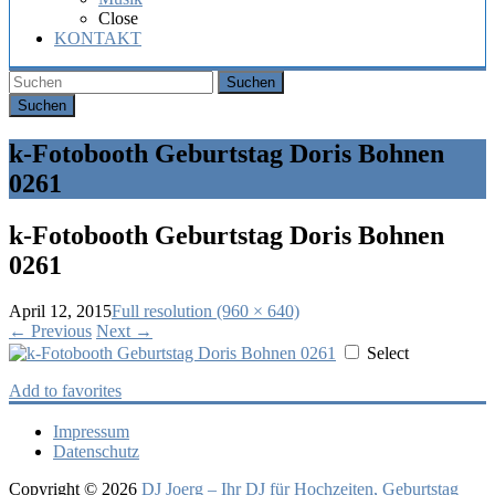
Hochzeit,
Close
Geburtstag
KONTAKT
oder
Firmenfeier.
Suchen
k-Fotobooth Geburtstag Doris Bohnen
0261
k-Fotobooth Geburtstag Doris Bohnen
0261
April 12, 2015
Full resolution (960 × 640)
←
Previous
Next
→
Select
Add to favorites
Impressum
Datenschutz
Copyright © 2026
DJ Joerg – Ihr DJ für Hochzeiten, Geburtstag