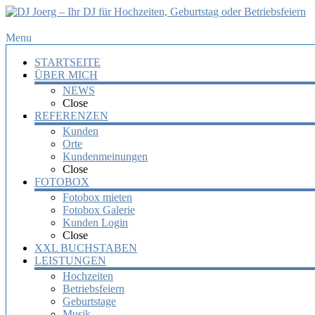
DJ
Menu
Joerg
STARTSEITE
–
ÜBER MICH
Ihr
NEWS
DJ
Close
für
REFERENZEN
Hochzeiten,
Kunden
Orte
Geburtstag
Kundenmeinungen
oder
Close
Betriebsfeiern
FOTOBOX
Fotobox mieten
Ihr
Fotobox Galerie
DJ
Kunden Login
mit
Close
über
XXL BUCHSTABEN
10
LEISTUNGEN
Jahre
Hochzeiten
Erfahrung
Betriebsfeiern
für
Geburtstage
Ihre
Musik