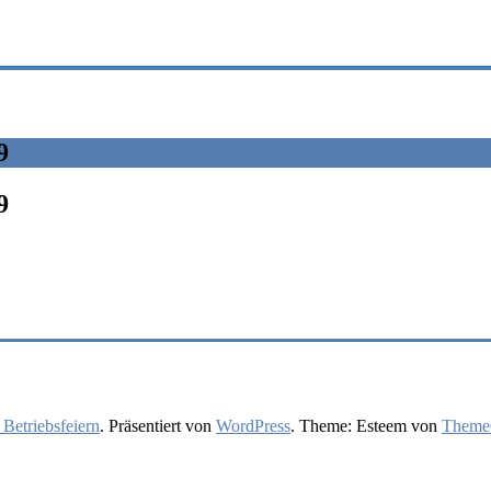
9
9
 Betriebsfeiern
. Präsentiert von
WordPress
. Theme: Esteem von
ThemeG