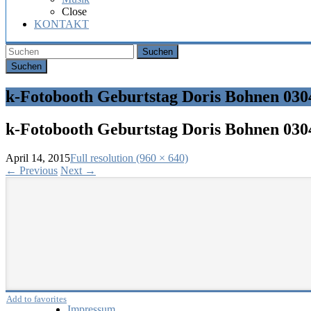
Hochzeit,
Close
Geburtstag
KONTAKT
oder
Firmenfeier.
Suchen
k-Fotobooth Geburtstag Doris Bohnen 030
k-Fotobooth Geburtstag Doris Bohnen 030
April 14, 2015
Full resolution (960 × 640)
←
Previous
Next
→
Add to favorites
Impressum