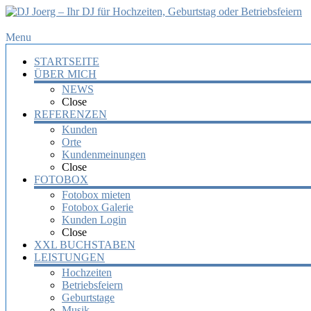
DJ
Menu
Joerg
STARTSEITE
–
ÜBER MICH
Ihr
NEWS
DJ
Close
für
REFERENZEN
Hochzeiten,
Kunden
Orte
Geburtstag
Kundenmeinungen
oder
Close
Betriebsfeiern
FOTOBOX
Fotobox mieten
Ihr
Fotobox Galerie
DJ
Kunden Login
mit
Close
über
XXL BUCHSTABEN
10
LEISTUNGEN
Jahre
Hochzeiten
Erfahrung
Betriebsfeiern
für
Geburtstage
Ihre
Musik