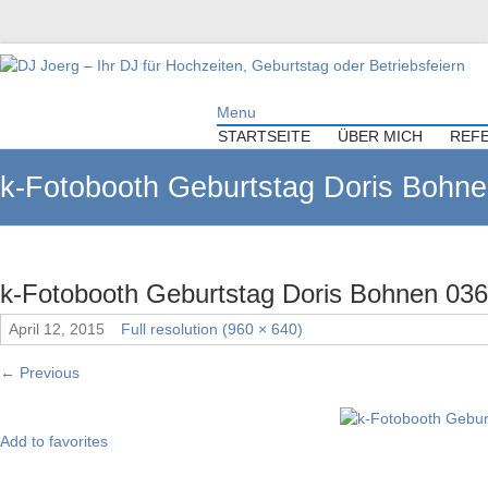
DJ Joerg – Ihr DJ für Hochzeiten,
Menu
Geburtstag oder Betriebsfeiern
STARTSEITE
ÜBER MICH
REF
Ihr DJ mit über 10 Jahre Erfahrung für Ihre Hochzeit, Geburtstag oder
k-Fotobooth Geburtstag Doris Bohn
Firmenfeier.
k-Fotobooth Geburtstag Doris Bohnen 03
April 12, 2015
Full resolution (960 × 640)
←
Previous
Add to favorites