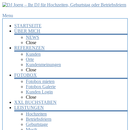
DJ
Menu
Joerg
STARTSEITE
–
ÜBER MICH
Ihr
NEWS
DJ
Close
für
REFERENZEN
Hochzeiten,
Kunden
Orte
Geburtstag
Kundenmeinungen
oder
Close
Betriebsfeiern
FOTOBOX
Fotobox mieten
Ihr
Fotobox Galerie
DJ
Kunden Login
mit
Close
über
XXL BUCHSTABEN
10
LEISTUNGEN
Jahre
Hochzeiten
Erfahrung
Betriebsfeiern
für
Geburtstage
Ihre
Musik