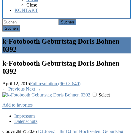
Hochzeit,
Close
Geburtstag
KONTAKT
oder
Firmenfeier.
Suchen
k-Fotobooth Geburtstag Doris Bohnen
0392
k-Fotobooth Geburtstag Doris Bohnen
0392
April 12, 2015
Full resolution (960 × 640)
←
Previous
Next
→
Select
Add to favorites
Impressum
Datenschutz
Copyright © 2026
DJ Joerg – Ihr DJ für Hochzeiten, Geburtstag