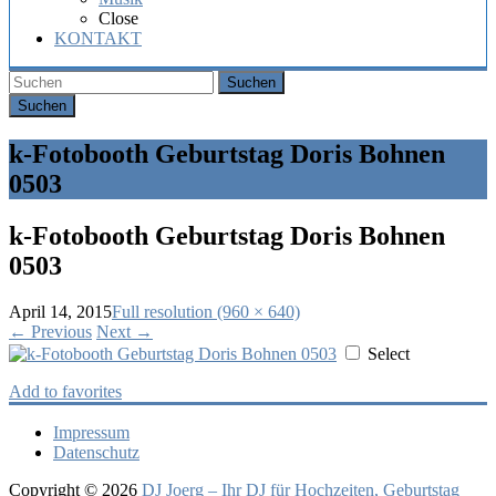
Hochzeit,
Close
Geburtstag
KONTAKT
oder
Firmenfeier.
Suchen
k-Fotobooth Geburtstag Doris Bohnen
0503
k-Fotobooth Geburtstag Doris Bohnen
0503
April 14, 2015
Full resolution (960 × 640)
←
Previous
Next
→
Select
Add to favorites
Impressum
Datenschutz
Copyright © 2026
DJ Joerg – Ihr DJ für Hochzeiten, Geburtstag