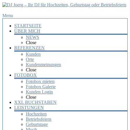
DJ
Menu
Joerg
STARTSEITE
–
ÜBER MICH
Ihr
NEWS
DJ
Close
für
REFERENZEN
Hochzeiten,
Kunden
Orte
Geburtstag
Kundenmeinungen
oder
Close
Betriebsfeiern
FOTOBOX
Fotobox mieten
Ihr
Fotobox Galerie
DJ
Kunden Login
mit
Close
über
XXL BUCHSTABEN
10
LEISTUNGEN
Jahre
Hochzeiten
Erfahrung
Betriebsfeiern
für
Geburtstage
Ihre
Musik