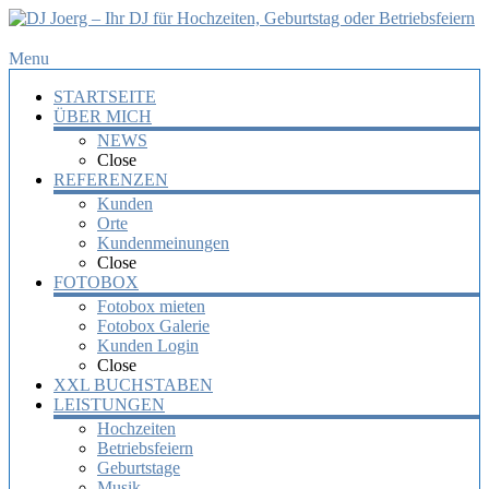
DJ
Menu
Joerg
STARTSEITE
–
ÜBER MICH
Ihr
NEWS
DJ
Close
für
REFERENZEN
Hochzeiten,
Kunden
Orte
Geburtstag
Kundenmeinungen
oder
Close
Betriebsfeiern
FOTOBOX
Fotobox mieten
Ihr
Fotobox Galerie
DJ
Kunden Login
mit
Close
über
XXL BUCHSTABEN
10
LEISTUNGEN
Jahre
Hochzeiten
Erfahrung
Betriebsfeiern
für
Geburtstage
Ihre
Musik