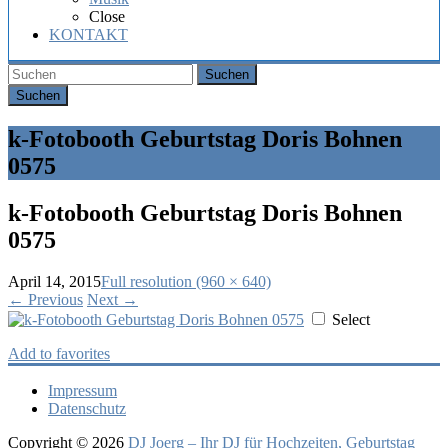
Hochzeit,
Close
Geburtstag
KONTAKT
oder
Firmenfeier.
Suchen
k-Fotobooth Geburtstag Doris Bohnen
0575
k-Fotobooth Geburtstag Doris Bohnen
0575
April 14, 2015
Full resolution (960 × 640)
←
Previous
Next
→
Select
Add to favorites
Impressum
Datenschutz
Copyright © 2026
DJ Joerg – Ihr DJ für Hochzeiten, Geburtstag