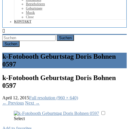
Betriebsfeiern
Geburtstage
Musik
Close
KONTAKT
Suchen
k-Fotobooth Geburtstag Doris Bohnen
0597
k-Fotobooth Geburtstag Doris Bohnen
0597
April 12, 2015
Full resolution (960 × 640)
←
Previous
Next
→
Select
Add to favorites