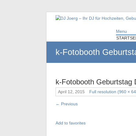
DJ Joerg – Ihr DJ f
Menu
Ihr DJ mit über 10 Jahre Erfahrung für Ih
STARTSE
k-Fotobooth Geburtst
k-Fotobooth Geburtstag
April 12, 2015
Full resolution (960 × 6
←
Previous
Add to favorites