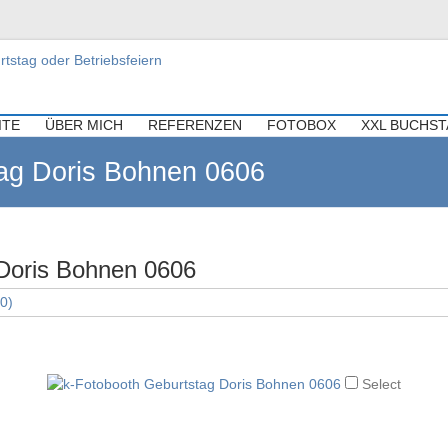
ür Hochzeiten, Geburtstag oder Be
re Hochzeit, Geburtstag oder Firmenfeier.
ITE
ÜBER MICH
REFERENZEN
FOTOBOX
XXL BUCHS
ag Doris Bohnen 0606
 Doris Bohnen 0606
40)
Select