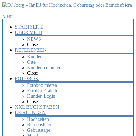
DJ
Menu
Joerg
STARTSEITE
–
ÜBER MICH
Ihr
NEWS
DJ
Close
für
REFERENZEN
Hochzeiten,
Kunden
Orte
Geburtstag
Kundenmeinungen
oder
Close
Betriebsfeiern
FOTOBOX
Fotobox mieten
Ihr
Fotobox Galerie
DJ
Kunden Login
mit
Close
über
XXL BUCHSTABEN
10
LEISTUNGEN
Jahre
Hochzeiten
Erfahrung
Betriebsfeiern
für
Geburtstage
Ihre
Musik