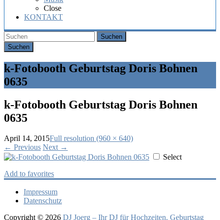
Hochzeit,
Close
Geburtstag
KONTAKT
oder
Firmenfeier.
Suchen
k-Fotobooth Geburtstag Doris Bohnen
0635
k-Fotobooth Geburtstag Doris Bohnen
0635
April 14, 2015
Full resolution (960 × 640)
←
Previous
Next
→
Select
Add to favorites
Impressum
Datenschutz
Copyright © 2026
DJ Joerg – Ihr DJ für Hochzeiten, Geburtstag