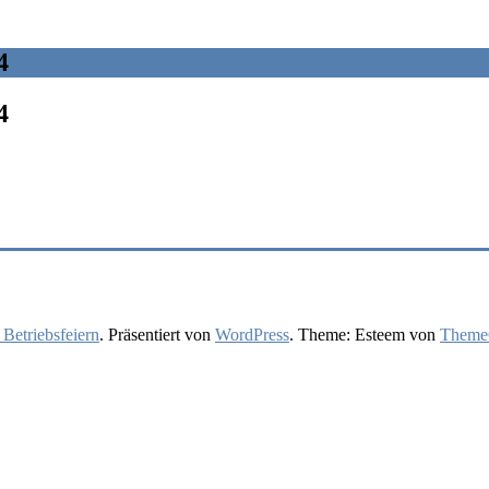
4
4
 Betriebsfeiern
. Präsentiert von
WordPress
. Theme: Esteem von
ThemeG