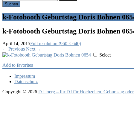
Hochzeit,
Geburtstag
oder
k-Fotobooth Geburtstag Doris Bohnen 065
Firmenfeier.
k-Fotobooth Geburtstag Doris Bohnen 065
April 14, 2015
Full resolution (960 × 640)
←
Previous
Next
→
Select
Add to favorites
Impressum
Datenschutz
Copyright © 2026
DJ Joerg – Ihr DJ für Hochzeiten, Geburtstag oder