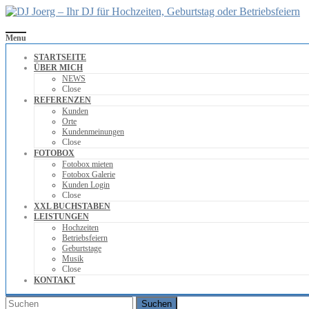
DJ
Menu
Joerg
STARTSEITE
–
ÜBER MICH
NEWS
Ihr
Close
DJ
REFERENZEN
für
Kunden
Orte
Hochzeiten,
Kundenmeinungen
Geburtstag
Close
FOTOBOX
oder
Fotobox mieten
Betriebsfeiern
Fotobox Galerie
Kunden Login
Close
Ihr
XXL BUCHSTABEN
DJ
LEISTUNGEN
mit
Hochzeiten
über
Betriebsfeiern
Geburtstage
10
Musik
Jahre
Close
Erfahrung
KONTAKT
für
Ihre
Suchen