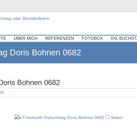
ür Hochzeiten, Geburtstag oder Be
re Hochzeit, Geburtstag oder Firmenfeier.
ITE
ÜBER MICH
REFERENZEN
FOTOBOX
XXL BUCHS
ag Doris Bohnen 0682
 Doris Bohnen 0682
40)
Select