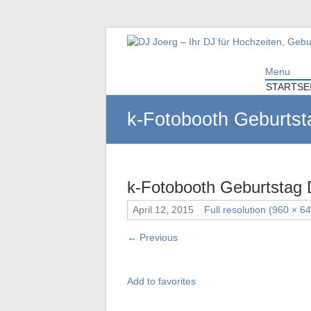
DJ Joerg – Ihr DJ f
Menu
Ihr DJ mit über 10 Jahre Erfahrung für Ih
STARTSE
k-Fotobooth Geburtst
k-Fotobooth Geburtstag
April 12, 2015
Full resolution (960 × 6
←
Previous
Add to favorites