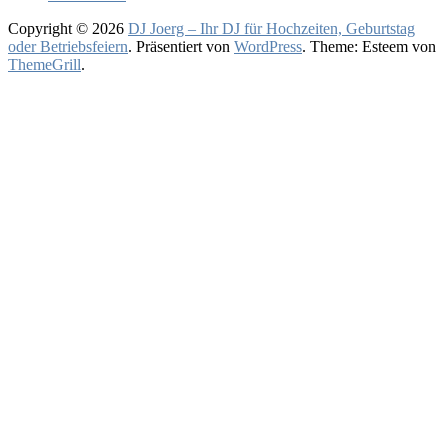
Hochzeit,
Geburtstag
Copyright © 2026
DJ Joerg – Ihr DJ für Hochzeiten, Geburtstag
oder
oder Betriebsfeiern
. Präsentiert von
WordPress
. Theme: Esteem von
Firmenfeier.
ThemeGrill
.