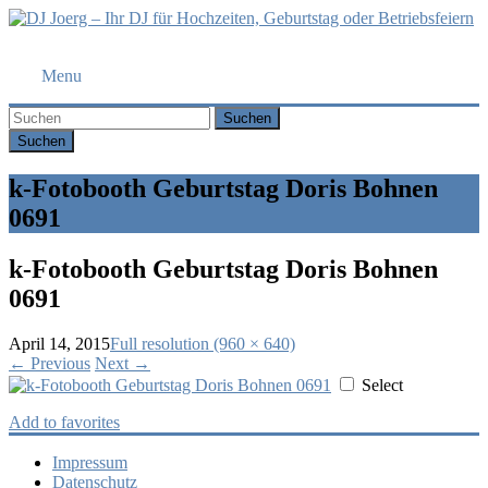
DJ
Menu
Joerg
–
Suchen
Ihr
DJ
für
k-Fotobooth Geburtstag Doris Bohnen
Hochzeiten,
0691
Geburtstag
oder
k-Fotobooth Geburtstag Doris Bohnen
Betriebsfeiern
0691
Ihr
DJ
April 14, 2015
Full resolution (960 × 640)
mit
←
Previous
Next
→
über
Select
10
Jahre
Add to favorites
Erfahrung
für
Impressum
Ihre
Datenschutz