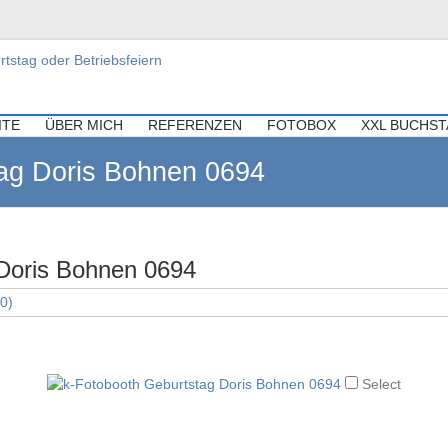
ür Hochzeiten, Geburtstag oder Be
re Hochzeit, Geburtstag oder Firmenfeier.
ITE
ÜBER MICH
REFERENZEN
FOTOBOX
XXL BUCHS
ag Doris Bohnen 0694
 Doris Bohnen 0694
40)
Select