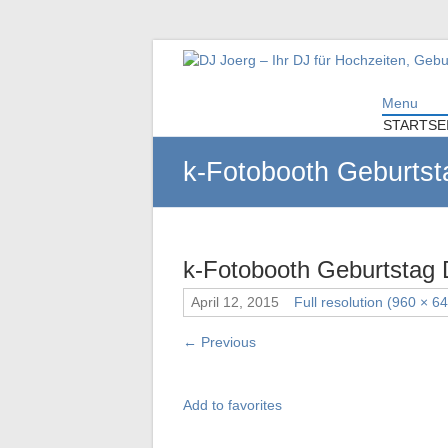
DJ Joerg – Ihr DJ f
Menu
Ihr DJ mit über 10 Jahre Erfahrung für Ih
STARTSE
k-Fotobooth Geburtst
k-Fotobooth Geburtstag
April 12, 2015
Full resolution (960 × 6
←
Previous
Add to favorites