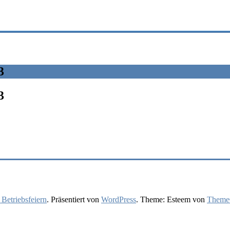
3
3
 Betriebsfeiern
. Präsentiert von
WordPress
. Theme: Esteem von
ThemeG