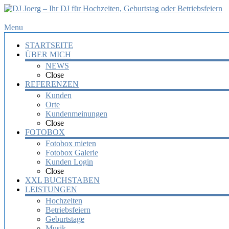
DJ
Menu
Joerg
STARTSEITE
–
ÜBER MICH
Ihr
NEWS
DJ
Close
für
REFERENZEN
Hochzeiten,
Kunden
Orte
Geburtstag
Kundenmeinungen
oder
Close
Betriebsfeiern
FOTOBOX
Fotobox mieten
Ihr
Fotobox Galerie
DJ
Kunden Login
mit
Close
über
XXL BUCHSTABEN
10
LEISTUNGEN
Jahre
Hochzeiten
Erfahrung
Betriebsfeiern
für
Geburtstage
Ihre
Musik