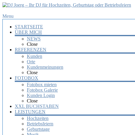
DJ
Menu
Joerg
STARTSEITE
–
ÜBER MICH
Ihr
NEWS
DJ
Close
für
REFERENZEN
Hochzeiten,
Kunden
Orte
Geburtstag
Kundenmeinungen
oder
Close
Betriebsfeiern
FOTOBOX
Fotobox mieten
Ihr
Fotobox Galerie
DJ
Kunden Login
mit
Close
über
XXL BUCHSTABEN
10
LEISTUNGEN
Jahre
Hochzeiten
Erfahrung
Betriebsfeiern
für
Geburtstage
Ihre
Musik