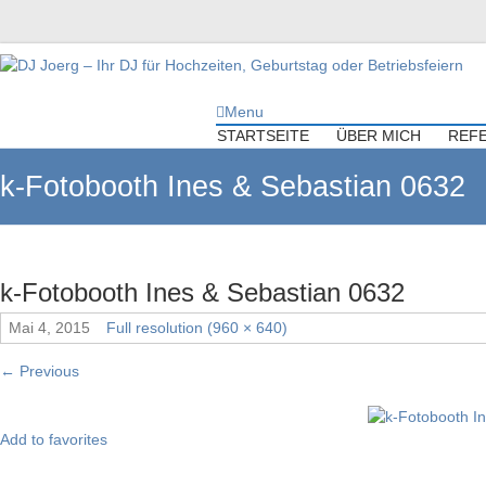
DJ Joerg – Ihr DJ für Hochzeiten,
Menu
Geburtstag oder Betriebsfeiern
STARTSEITE
ÜBER MICH
REF
Ihr DJ mit über 10 Jahre Erfahrung für Ihre Hochzeit, Geburtstag oder
k-Fotobooth Ines & Sebastian 0632
Firmenfeier.
k-Fotobooth Ines & Sebastian 0632
Mai 4, 2015
Full resolution (960 × 640)
←
Previous
Add to favorites