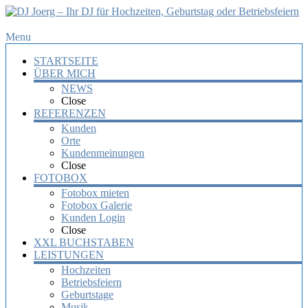
DJ
Menu
Joerg
STARTSEITE
–
ÜBER MICH
Ihr
NEWS
DJ
Close
für
REFERENZEN
Hochzeiten,
Kunden
Orte
Geburtstag
Kundenmeinungen
oder
Close
Betriebsfeiern
FOTOBOX
Fotobox mieten
Ihr
Fotobox Galerie
DJ
Kunden Login
mit
Close
über
XXL BUCHSTABEN
10
LEISTUNGEN
Jahre
Hochzeiten
Erfahrung
Betriebsfeiern
für
Geburtstage
Ihre
Musik