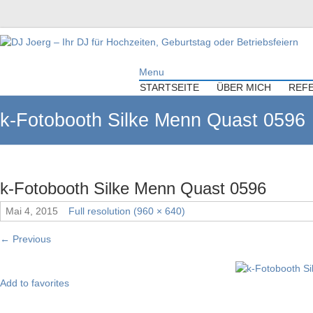
DJ Joerg – Ihr DJ für Hochzeiten,
Menu
Geburtstag oder Betriebsfeiern
STARTSEITE
ÜBER MICH
REF
Ihr DJ mit über 10 Jahre Erfahrung für Ihre Hochzeit, Geburtstag oder
k-Fotobooth Silke Menn Quast 0596
Firmenfeier.
k-Fotobooth Silke Menn Quast 0596
Mai 4, 2015
Full resolution (960 × 640)
←
Previous
Add to favorites