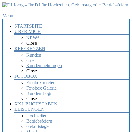
DJ
Menu
Joerg
STARTSEITE
–
ÜBER MICH
Ihr
NEWS
DJ
Close
für
REFERENZEN
Hochzeiten,
Kunden
Orte
Geburtstag
Kundenmeinungen
oder
Close
Betriebsfeiern
FOTOBOX
Fotobox mieten
Ihr
Fotobox Galerie
DJ
Kunden Login
mit
Close
über
XXL BUCHSTABEN
10
LEISTUNGEN
Jahre
Hochzeiten
Erfahrung
Betriebsfeiern
für
Geburtstage
Ihre
Musik