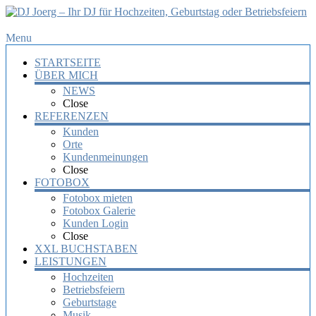
DJ
Menu
Joerg
STARTSEITE
–
ÜBER MICH
Ihr
NEWS
DJ
Close
für
REFERENZEN
Hochzeiten,
Kunden
Orte
Geburtstag
Kundenmeinungen
oder
Close
Betriebsfeiern
FOTOBOX
Fotobox mieten
Ihr
Fotobox Galerie
DJ
Kunden Login
mit
Close
über
XXL BUCHSTABEN
10
LEISTUNGEN
Jahre
Hochzeiten
Erfahrung
Betriebsfeiern
für
Geburtstage
Ihre
Musik