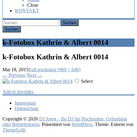
Hochzeit,
Close
Geburtstag
KONTAKT
oder
Firmenfeier.
Suchen
k-Fotobox Kathrin & Albert 0014
k-Fotobox Kathrin & Albert 0014
Mai 18, 2015
Full resolution (960 × 640)
←
Previous
Next
→
Select
Add to favorites
Impressum
Datenschutz
Copyright © 2026
DJ Joerg – Ihr DJ für Hochzeiten, Geburtstag
oder Betriebsfeiern
. Präsentiert von
WordPress
. Theme: Esteem von
ThemeGrill
.