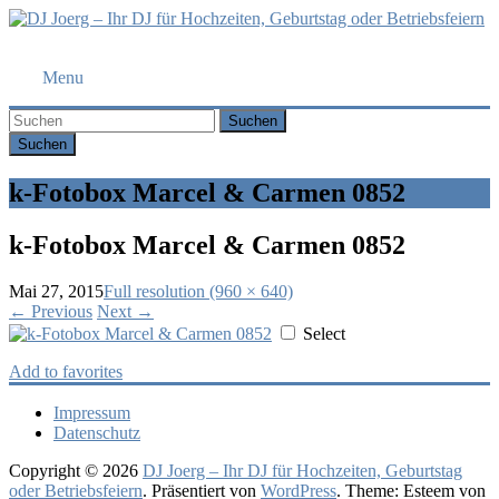
DJ
Menu
Joerg
–
Suchen
Ihr
DJ
für
k-Fotobox Marcel & Carmen 0852
Hochzeiten,
Geburtstag
k-Fotobox Marcel & Carmen 0852
oder
Betriebsfeiern
Mai 27, 2015
Full resolution (960 × 640)
←
Previous
Next
→
Ihr
Select
DJ
mit
Add to favorites
über
10
Impressum
Jahre
Datenschutz
Erfahrung
für
Copyright © 2026
DJ Joerg – Ihr DJ für Hochzeiten, Geburtstag
Ihre
oder Betriebsfeiern
. Präsentiert von
WordPress
. Theme: Esteem von