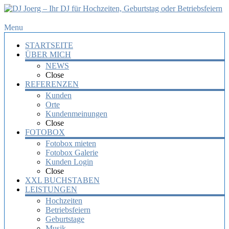
DJ
Menu
Joerg
STARTSEITE
–
ÜBER MICH
Ihr
NEWS
DJ
Close
für
REFERENZEN
Hochzeiten,
Kunden
Orte
Geburtstag
Kundenmeinungen
oder
Close
Betriebsfeiern
FOTOBOX
Fotobox mieten
Ihr
Fotobox Galerie
DJ
Kunden Login
mit
Close
über
XXL BUCHSTABEN
10
LEISTUNGEN
Jahre
Hochzeiten
Erfahrung
Betriebsfeiern
für
Geburtstage
Ihre
Musik