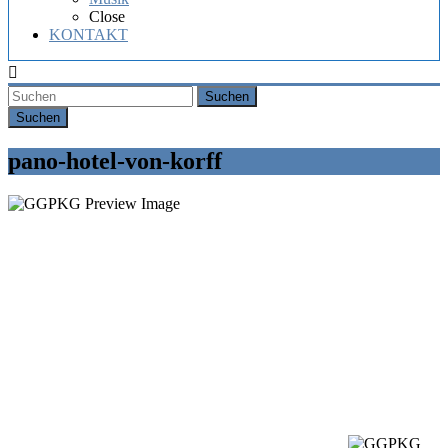
Hochzeit,
Close
Geburtstag
KONTAKT
oder
Firmenfeier.
Suchen
pano-hotel-von-korff