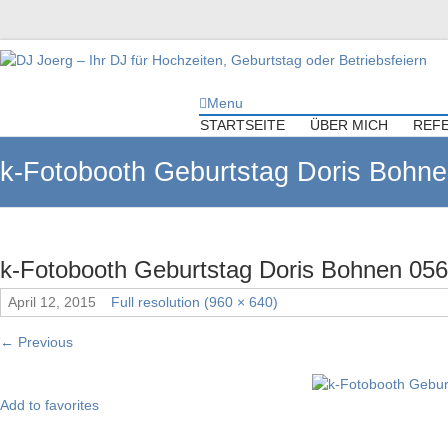
DJ Joerg – Ihr DJ für Hochzeiten,
Menu
Geburtstag oder Betriebsfeiern
STARTSEITE
ÜBER MICH
REF
Ihr DJ mit über 10 Jahre Erfahrung für Ihre Hochzeit, Geburtstag oder
k-Fotobooth Geburtstag Doris Bohn
Firmenfeier.
k-Fotobooth Geburtstag Doris Bohnen 05
April 12, 2015
Full resolution (960 × 640)
←
Previous
Add to favorites