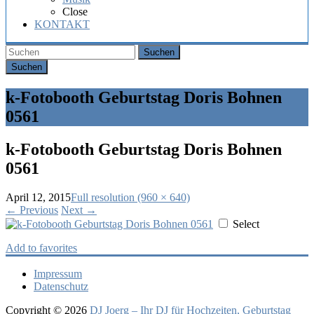
Hochzeit,
Close
Geburtstag
KONTAKT
oder
Firmenfeier.
Suchen
k-Fotobooth Geburtstag Doris Bohnen
0561
k-Fotobooth Geburtstag Doris Bohnen
0561
April 12, 2015
Full resolution (960 × 640)
←
Previous
Next
→
Select
Add to favorites
Impressum
Datenschutz
Copyright © 2026
DJ Joerg – Ihr DJ für Hochzeiten, Geburtstag