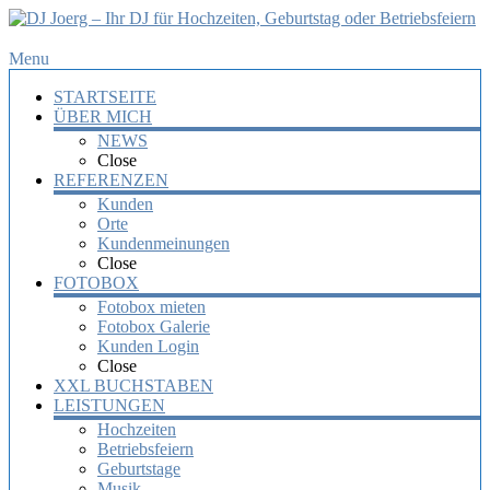
DJ
Menu
Joerg
STARTSEITE
–
ÜBER MICH
Ihr
NEWS
DJ
Close
für
REFERENZEN
Hochzeiten,
Kunden
Orte
Geburtstag
Kundenmeinungen
oder
Close
Betriebsfeiern
FOTOBOX
Fotobox mieten
Ihr
Fotobox Galerie
DJ
Kunden Login
mit
Close
über
XXL BUCHSTABEN
10
LEISTUNGEN
Jahre
Hochzeiten
Erfahrung
Betriebsfeiern
für
Geburtstage
Ihre
Musik