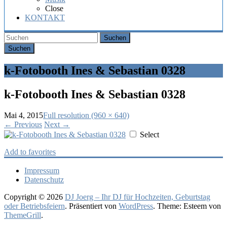
Hochzeit,
Close
Geburtstag
KONTAKT
oder
Firmenfeier.
Suchen
k-Fotobooth Ines & Sebastian 0328
k-Fotobooth Ines & Sebastian 0328
Mai 4, 2015
Full resolution (960 × 640)
←
Previous
Next
→
Select
Add to favorites
Impressum
Datenschutz
Copyright © 2026
DJ Joerg – Ihr DJ für Hochzeiten, Geburtstag
oder Betriebsfeiern
. Präsentiert von
WordPress
. Theme: Esteem von
ThemeGrill
.