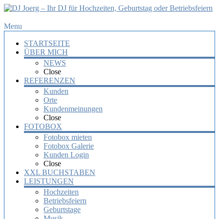
DJ
Menu
Joerg
STARTSEITE
–
ÜBER MICH
Ihr
NEWS
DJ
Close
für
REFERENZEN
Hochzeiten,
Kunden
Orte
Geburtstag
Kundenmeinungen
oder
Close
Betriebsfeiern
FOTOBOX
Fotobox mieten
Ihr
Fotobox Galerie
DJ
Kunden Login
mit
Close
über
XXL BUCHSTABEN
10
LEISTUNGEN
Jahre
Hochzeiten
Erfahrung
Betriebsfeiern
für
Geburtstage
Ihre
Musik