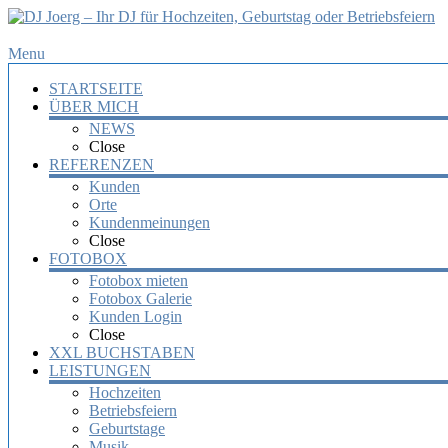
DJ
Menu
Joerg
STARTSEITE
–
ÜBER MICH
Ihr
NEWS
DJ
Close
für
REFERENZEN
Hochzeiten,
Kunden
Orte
Geburtstag
Kundenmeinungen
oder
Close
Betriebsfeiern
FOTOBOX
Fotobox mieten
Ihr
Fotobox Galerie
DJ
Kunden Login
mit
Close
über
XXL BUCHSTABEN
10
LEISTUNGEN
Jahre
Hochzeiten
Erfahrung
Betriebsfeiern
für
Geburtstage
Ihre
Musik