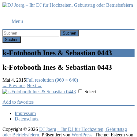
DJ
Menu
Joerg
–
Suchen
Ihr
DJ
für
k-Fotobooth Ines & Sebastian 0443
Hochzeiten,
Geburtstag
k-Fotobooth Ines & Sebastian 0443
oder
Betriebsfeiern
Mai 4, 2015
Full resolution (960 × 640)
←
Previous
Next
→
Ihr
Select
DJ
mit
Add to favorites
über
10
Impressum
Jahre
Datenschutz
Erfahrung
für
Copyright © 2026
DJ Joerg – Ihr DJ für Hochzeiten, Geburtstag
Ihre
oder Betriebsfeiern
. Präsentiert von
WordPress
. Theme: Esteem von