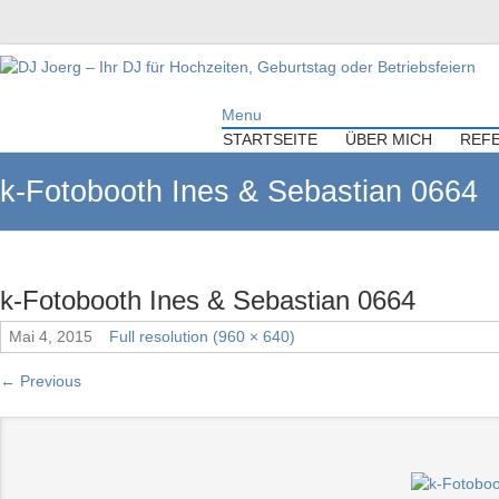
DJ Joerg – Ihr DJ für Hochzeiten,
Menu
Geburtstag oder Betriebsfeiern
STARTSEITE
ÜBER MICH
REF
Ihr DJ mit über 10 Jahre Erfahrung für Ihre Hochzeit, Geburtstag oder
k-Fotobooth Ines & Sebastian 0664
Firmenfeier.
k-Fotobooth Ines & Sebastian 0664
Mai 4, 2015
Full resolution (960 × 640)
←
Previous